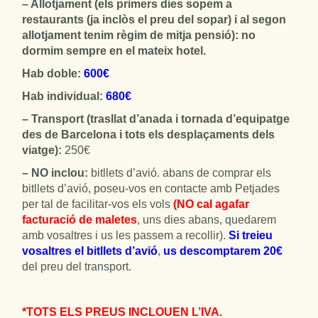
– Allotjament (els primers dies sopem a
restaurants (ja inclòs el preu del sopar) i al segon
allotjament tenim règim de mitja pensió): no
dormim sempre en el mateix hotel.
Hab doble:
600€
Hab individual:
680€
– Transport (trasllat d’anada i tornada d’equipatge
des de Barcelona i tots els desplaçaments dels
viatge):
250€
– NO inclou:
bitllets d’avió. abans de comprar els
bitllets d’avió, poseu-vos en contacte amb Petjades
per tal de facilitar-vos els vols
(NO cal agafar
facturació de maletes
, uns dies abans, quedarem
amb vosaltres i us les passem a recollir).
Si treieu
vosaltres el bitllets d’avió
,
us descomptarem 20€
del preu del transport.
*TOTS ELS PREUS INCLOUEN L’IVA.