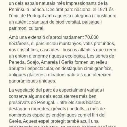
un dels espais naturals més impressionants de la
Península Ibèrica. Declarat parc nacional el 1971 és
l’únic de Portugal amb aquesta categoria i constitueix
un autèntic santuari de biodiversitat, paisatge i
patrimoni cultural.
Amb una extensió d’aproximadament 70.000
hectàrees, el parc inclou muntanyes, valls profundes,
rius cristal·lins, cascades i boscos atlàntics que creen
un entorn d’enorme riquesa ecològica. Les serres de
Peneda, Soajo, Amarela i Gerês formen un relleu
abrupte i espectacular, on destaquen cims granítics,
antigues glaceres i miradors naturals que ofereixen
panoràmiques úniques.
La vegetació del parc és especialment variada i
conserva alguns dels ecosistemes més ben
preservats de Portugal. Entre els seus boscos
destaquen rouredes, grèvols i bedolls, a més de
nombroses espècies endèmiques com el lliri del
Gerês. Aquest espai protegit també acull una