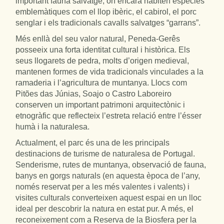
important fauna salvatge, on encara habiten espècies
emblemàtiques com el llop ibèric, el cabirol, el porc
senglar i els tradicionals cavalls salvatges “garrans”.
Més enllà del seu valor natural, Peneda-Gerês
posseeix una forta identitat cultural i històrica. Els
seus llogarets de pedra, molts d’origen medieval,
mantenen formes de vida tradicionals vinculades a la
ramaderia i l’agricultura de muntanya. Llocs com
Pitões das Júnias, Soajo o Castro Laboreiro
conserven un important patrimoni arquitectònic i
etnogràfic que reflecteix l’estreta relació entre l’ésser
humà i la naturalesa.
Actualment, el parc és una de les principals
destinacions de turisme de naturalesa de Portugal.
Senderisme, rutes de muntanya, observació de fauna,
banys en gorgs naturals (en aquesta època de l’any,
només reservat per a les més valentes i valents) i
visites culturals converteixen aquest espai en un lloc
ideal per descobrir la natura en estat pur. A més, el
reconeixement com a Reserva de la Biosfera per la