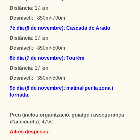
Distància:
17 km
Desnivell:
+850m/-700m
7é dia (6 de novembre): Cascada do Arado
Distància:
17 km
Desnivell:
+850m/-500m
8é dia (7 de novembre): Tourém
Distància:
17 km
Desnivell:
+350m/-500m
9é día (8 de novembre): matinal per la zona i
tornada.
Preu (inclou organització, guiatge i assegurança
d’accidents):
475€
Altres despeses: